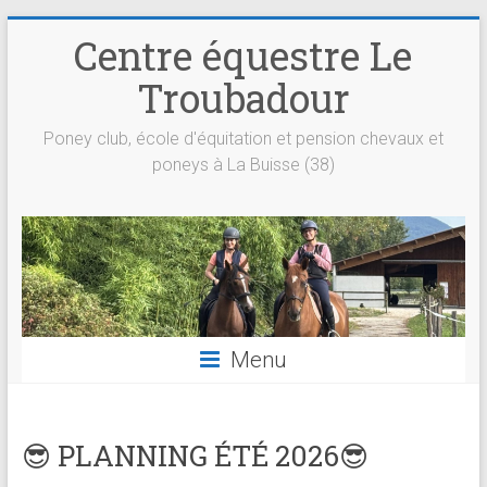
Centre équestre Le
Troubadour
Poney club, école d'équitation et pension chevaux et
poneys à La Buisse (38)
Menu
😎 PLANNING ÉTÉ 2026😎