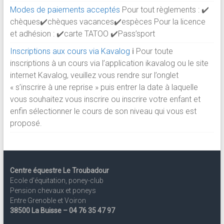
Modes de paiements acceptés
Pour tout règlements : ✔️
chèques✔️chèques vacances✔️espèces Pour la licence
et adhésion : ✔️carte TATOO ✔️Pass’sport
Inscriptions aux cours via Kavalog
ℹ️ Pour toute
inscriptions à un cours via l’application ikavalog ou le site
internet Kavalog, veuillez vous rendre sur l’onglet
« s’inscrire à une reprise » puis entrer la date à laquelle
vous souhaitez vous inscrire ou inscrire votre enfant et
enfin sélectionner le cours de son niveau qui vous est
proposé.
Centre équestre Le Troubadour
Ecole d’équitation, poney-club
Pension chevaux et poneys
Entre Grenoble et Voiron
38500 La Buisse – 04 76 35 47 97